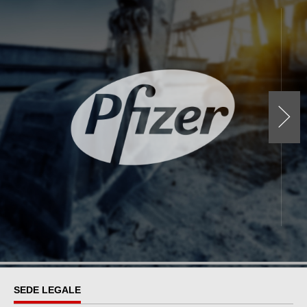
Vogliamo diventare un punto di riferimento nel settore,
riconosciuti per la nostra eccellenza, innovazione e
impegno nella realizzazione di progetti di costruzione di
successo. Vogliamo essere conosciuti come leader nel
settore delle costruzioni per la nostra capacità di offrire
soluzioni innovative e sostenibili che superano le
aspettative dei nostri clienti. La nostra Vision promuove uno
sviluppo sostenibile, creando edifici ed infrastrutture che
rispettano l’ambiente e contribuiscono alla qualità della vita
delle persone. Vogliamo essere attivamente coinvolti nella
creazione di comunità più resilienti e sostenibili, attraverso
la progettazione e la realizzazione di progetti che integrano
principi di efficienza energetica, utilizzo intelligente delle
risorse e riduzione dell’impatto ambientale. Aspiriamo a
essere un’azienda in cui le persone desiderano lavorare e
crescere professionalmente. Vogliamo creare un ambiente
di lavoro inclusivo, in cui i nostri dipendenti siano stimolati,
supportati e valorizzati per le loro competenze e contributi.
Vogliamo attrarre i migliori talenti del settore e offrire
opportunità di sviluppo e progressione di carriera
significative.