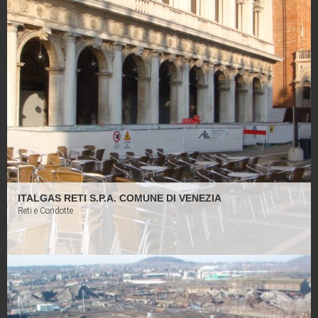
Solesi S.p.A. è in grado di offrire un servizio completo di programmazione,
progettazione e realizzazione di opere ed impianti complessi, offrendo al
Cliente notevoli vantaggi economici ed organizzativi dovuti ad un razionale
uso delle proprie risorse anche unite a quelle del GRUPPO IREM. Negli
anni la Solesi ha rafforzato la sua presenza sia in Italia che in gran parte
dell’Europa, mantenendo la sua sede storica a Siracusa.
Costruzioni e Manutenzioni Industriali
Edilizia Residenziale e Commerciale
Fireproofing
Infrastrutture
Restauro
Reti e Condotte