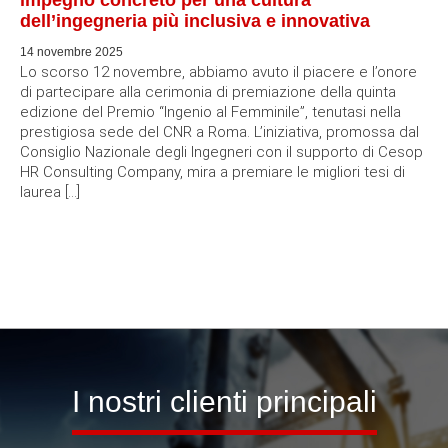
La nostra Mission come impresa di costruzioni generali è
quella di creare opere che migliorino la qualità della vita
delle persone. Ci impegniamo a offrire servizi di costruzione
di alta qualità, sia per progetti civili che industriali, attraverso
un approccio collaborativo e orientato al Cliente. Siamo
guidati dalla passione per l’innovazione e l’eccellenza e ci
impegniamo anche a preservare l’ambiente, adottando
pratiche sostenibili e riducendo l’impatto delle nostre
attività sulla natura. Costruiamo relazioni durature con i
nostri Clienti, basate sulla fiducia, l’integrità e la trasparenza.
Ci dedichiamo con consapevolezza alla sicurezza dei nostri
dipendenti e di coloro che lavorano sulle nostre opere,
adottiamo rigorosi standard di sicurezza e forniamo
formazione costante per garantire un ambiente di lavoro
sicuro e salutare.
Vision
CREIAMO VALORE PER CONTRIBUIRE A MIGLIORARE IL
TERRITORIO IN CUI OPERIAMO