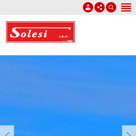
Home
Società
Corporate Governance
+39 0931 751411
Lavori
solesi@solesi.it
Sostenibilità
Lun - Ven 08:30 - 13:00 | 14:00 - 17:30
Whistleblowing
Lavora con noi
News
Contatti
Italiano