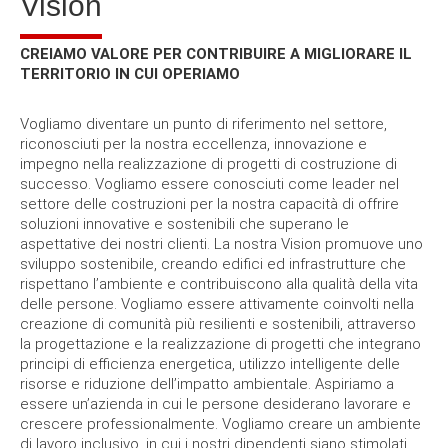
IREM S.P.A. RAFFINERIA DI SANNAZZARO (PV)
Fireproofing