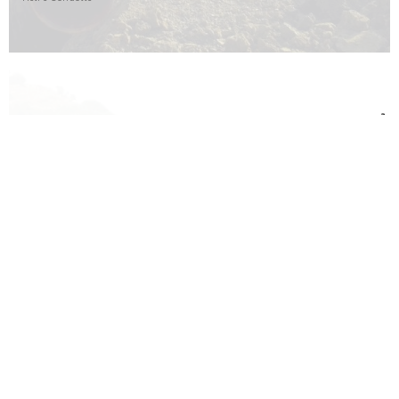
Costruzione e manutenzione di metanodotti nel distretto Sud-orientale della Sicilia
Reti e Condotte