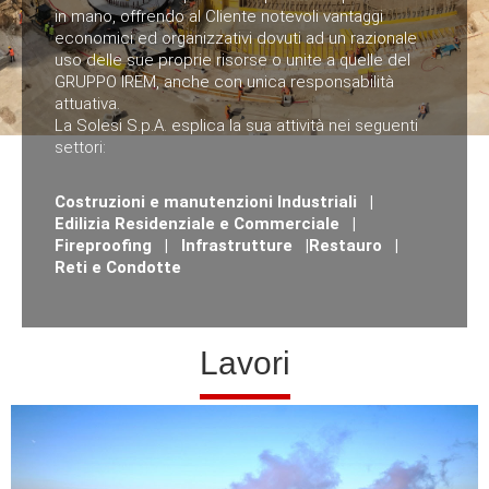
in mano, offrendo al Cliente notevoli vantaggi
economici ed organizzativi dovuti ad un razionale
uso delle sue proprie risorse o unite a quelle del
GRUPPO IREM, anche con unica responsabilità
attuativa.
La Solesi S.p.A. esplica la sua attività nei seguenti
settori:
Costruzioni e manutenzioni Industriali
|
Edilizia Residenziale e Commerciale
|
Fireproofing
|
Infrastrutture
|
Restauro
|
Reti e Condotte
Lavori