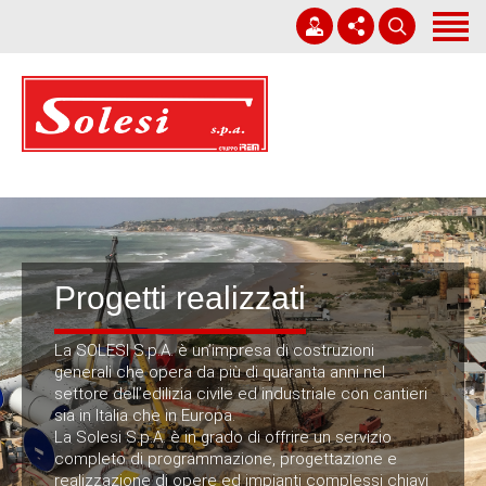
Home
Società
Corporate Governance
+39 0931 751411
Lavori
solesi@solesi.it
Sostenibilità
Lun - Ven 08:30 - 13:00 | 14:00 - 17:30
Whistleblowing
Progetti realizzati
Lavora con noi
La SOLESI S.p.A. è un’impresa di costruzioni
News
generali che opera da più di quaranta anni nel
settore dell’edilizia civile ed industriale con cantieri
sia in Italia che in Europa.
Contatti
La Solesi S.p.A. è in grado di offrire un servizio
completo di programmazione, progettazione e
Italiano
realizzazione di opere ed impianti complessi chiavi