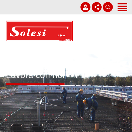
Home
Società
Corporate Governance
+39 0931 751411
Lavori
solesi@solesi.it
Sostenibilità
Lun - Ven 08:30 - 13:00 | 14:00 - 17:30
Lavora con noi
Whistleblowing
Lavora con noi
News
Contatti
Italiano