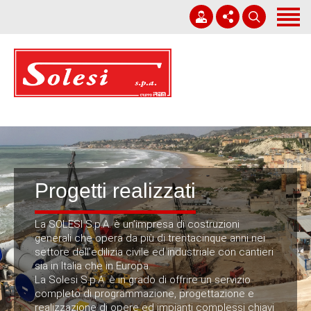
Home
Società
Corporate Governance
+39 0931 751411
Lavori
solesi@solesi.it
Sostenibilità
Lun - Ven 08:30 - 13:00 | 14:00 - 17:30
Whistleblowing
Progetti realizzati
Lavora con noi
La SOLESI S.p.A. è un’impresa di costruzioni
News
generali che opera da più di trentacinque anni nei
settore dell’edilizia civile ed industriale con cantieri
sia in Italia che in Europa.
Contatti
La Solesi S.p.A. è in grado di offrire un servizio
completo di programmazione, progettazione e
Italiano
realizzazione di opere ed impianti complessi chiavi