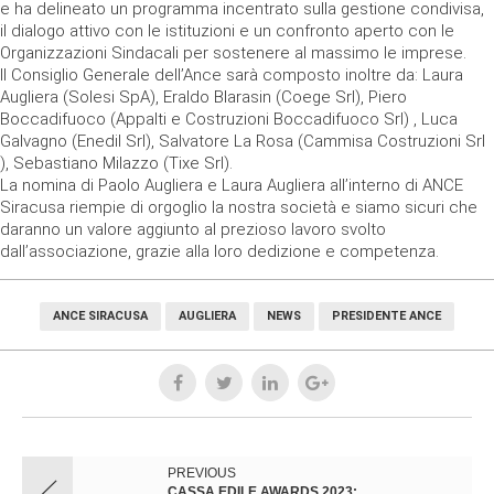
e ha delineato un programma incentrato sulla gestione condivisa,
il dialogo attivo con le istituzioni e un confronto aperto con le
Organizzazioni Sindacali per sostenere al massimo le imprese.
Il Consiglio Generale dell’Ance sarà composto inoltre da: Laura
Augliera (Solesi SpA), Eraldo Blarasin (Coege Srl), Piero
Boccadifuoco (Appalti e Costruzioni Boccadifuoco Srl) , Luca
Galvagno (Enedil Srl), Salvatore La Rosa (Cammisa Costruzioni Srl
), Sebastiano Milazzo (Tixe Srl).
La nomina di Paolo Augliera e Laura Augliera all’interno di ANCE
Siracusa riempie di orgoglio la nostra società e siamo sicuri che
daranno un valore aggiunto al prezioso lavoro svolto
dall’associazione, grazie alla loro dedizione e competenza.
ANCE SIRACUSA
AUGLIERA
NEWS
PRESIDENTE ANCE
PREVIOUS
CASSA EDILE AWARDS 2023: