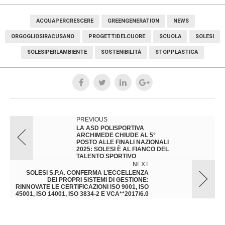
ACQUAPERCRESCERE
GREENGENERATION
NEWS
ORGOGLIOSIRACUSANO
PROGETTIDELCUORE
SCUOLA
SOLESI
SOLESIPERLAMBIENTE
SOSTENIBILITÀ
STOPPLASTICA
PREVIOUS
LA ASD POLISPORTIVA
ARCHIMEDE CHIUDE AL 5°
POSTO ALLE FINALI NAZIONALI
2025: SOLESI È AL FIANCO DEL
TALENTO SPORTIVO
NEXT
SOLESI S.P.A. CONFERMA L’ECCELLENZA
DEI PROPRI SISTEMI DI GESTIONE:
RINNOVATE LE CERTIFICAZIONI ISO 9001, ISO
45001, ISO 14001, ISO 3834-2 E VCA**2017/6.0