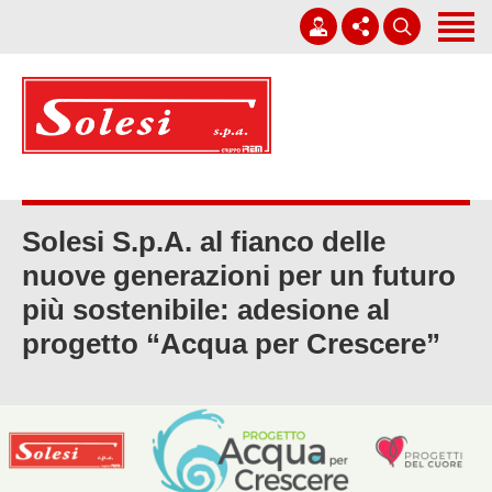
Home
Società
Corporate Governance
+39 0931 751411
Lavori
solesi@solesi.it
Sostenibilità
Lun - Ven 08:30 - 13:00 | 14:00 - 17:30
Solesi S.p.A. al fianco delle
nuove generazioni per un futuro
Whistleblowing
più sostenibile: adesione al
Lavora con noi
progetto “Acqua per Crescere”
News
Contatti
Italiano