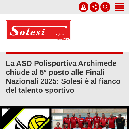
Home
Società
Corporate Governance
+39 0931 751411
Lavori
solesi@solesi.it
Sostenibilità
Lun - Ven 08:30 - 13:00 | 14:00 - 17:30
La ASD Polisportiva Archimede
chiude al 5° posto alle Finali
Whistleblowing
Nazionali 2025: Solesi è al fianco
Lavora con noi
del talento sportivo
News
Contatti
Italiano