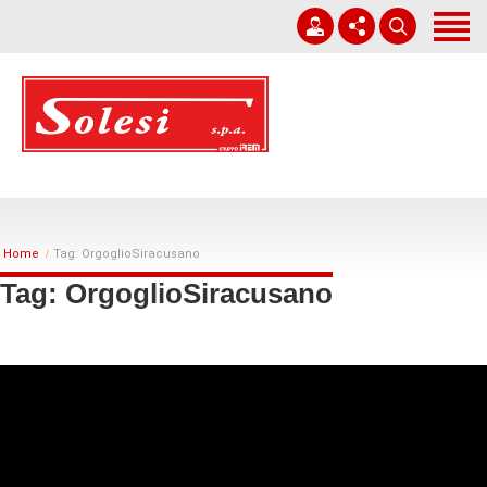
Home
Società
Corporate Governance
+39 0931 751411
Lavori
solesi@solesi.it
Sostenibilità
Lun - Ven 08:30 - 13:00 | 14:00 - 17:30
Home
Tag: OrgoglioSiracusano
Whistleblowing
Tag: OrgoglioSiracusano
Lavora con noi
News
Contatti
Italiano