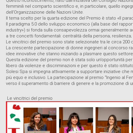
Questo riconoscimento, nato dall’iniziativa del Consiglio Naziona
femminili nel comparto scientifico e, in particolare, quello ingeg
dell’Organizzazione delle Nazioni Unite.
Il tema scelto per la quarta edizione del Premio è stato «Il parad
Il paradigma 5.0 dello sviluppo economico (alla base del rappo
industry») si fonda sulla consapevolezza ormai generalmente ac
a tre concetti fondamentali: centralità della persona; resilienza; 
Le vincitrici del premio sono state selezionate tra le circa 200 
La crescente partecipazione di donne ingegneri al concorso rap
idee innovative che stanno iniziando a plasmare questo settore
Questa edizione del premio non è stata solo un’opportunità per 
libero da violenze e discriminazioni e per questo è stato istitu
Solesi Spa si impegna attivamente a supportare iniziative che m
più equo e inclusivo. La partecipazione al premio “Ingenio al F
verso il superamento di barriere di genere e la
promozione di un
Le vincitrici del premio