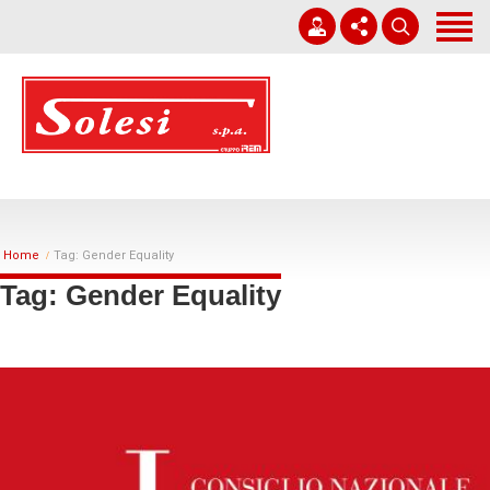
Home
Società
Corporate Governance
+39 0931 751411
Lavori
solesi@solesi.it
Sostenibilità
Lun - Ven 08:30 - 13:00 | 14:00 - 17:30
Home
Tag: Gender Equality
Whistleblowing
Tag: Gender Equality
Lavora con noi
News
Contatti
Italiano