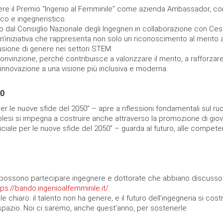
nere il Premio “Ingenio al Femminile” come azienda Ambassador, c
co e ingegneristico.
so dal Consiglio Nazionale degli Ingegneri in collaborazione con Ce
 Un’iniziativa che rappresenta non solo un riconoscimento al merit
usione di genere nei settori STEM.
vinzione, perché contribuisce a valorizzare il merito, a rafforzare 
’innovazione a una visione più inclusiva e moderna.
50
 per le nuove sfide del 2050” – apre a riflessioni fondamentali sul ru
Solesi si impegna a costruire anche attraverso la promozione di gi
ificiale per le nuove sfide del 2050” – guarda al futuro, alle compe
 possono partecipare ingegnere e dottorate che abbiano discusso la p
tps://bando.ingenioalfemminile.it/
.
hiaro: il talento non ha genere, e il futuro dell’ingegneria si costr
i spazio. Noi ci saremo, anche quest’anno, per sostenerle.