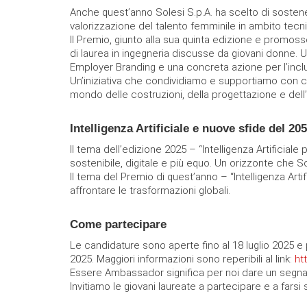
Anche quest’anno Solesi S.p.A. ha scelto di soste
valorizzazione del talento femminile in ambito tecni
Il Premio, giunto alla sua quinta edizione e promos
di laurea in ingegneria discusse da giovani donne.
Employer Branding e una concreta azione per l’incl
Un’iniziativa che condividiamo e supportiamo con con
mondo delle costruzioni, della progettazione e dell
Intelligenza Artificiale e nuove sfide del 20
Il tema dell’edizione 2025 – “Intelligenza Artificiale
sostenibile, digitale e più equo. Un orizzonte che 
Il tema del Premio di quest’anno – “Intelligenza Art
affrontare le trasformazioni globali.
Come partecipare
Le candidature sono aperte fino al 18 luglio 2025 e
2025. Maggiori informazioni sono reperibili al link:
ht
Essere Ambassador significa per noi dare un segnale c
Invitiamo le giovani laureate a partecipare e a fars