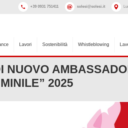
+39 0931 751411
solesi@solesi.it
Lu
ance
Lavori
Sostenibilità
Whistleblowing
Lav
È DI NUOVO AMBASSAD
MINILE” 2025