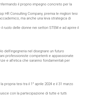
onfermando il proprio impegno concreto per la
sop HR Consulting Company, premia le migliori tesi
o accademico, ma anche una leva strategica di
il ruolo delle donne nei settori STEM e ad aprire il
olo dell’ingegneria nel disegnare un futuro
ovani professioniste competenti e appassionate.
tenze e all’etica che saranno fondamentali per
ropria tesi tra il 1° aprile 2024 e il 31 marzo
uisce con la partecipazione di tutte e tutti.