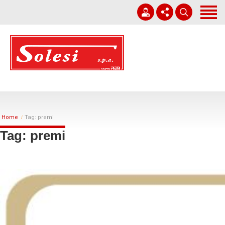
Home
Società
Corporate Governance
+39 0931 751411
Lavori
solesi@solesi.it
Sostenibilità
Lun - Ven 08:30 - 13:00 | 14:00 - 17:30
Home
Tag: premi
Whistleblowing
Tag: premi
Lavora con noi
News
Contatti
Italiano